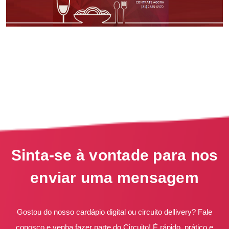
Sinta-se à vontade para nos
enviar uma mensagem
Gostou do nosso cardápio digital ou circuito dellivery? Fale
conosco e venha fazer parte do Circuito! É rápido, prático e