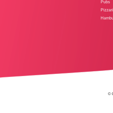
Pubs
Pizzar
Hambu
© 