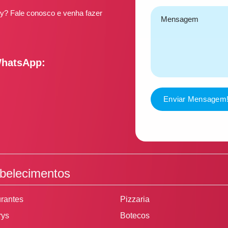
ery? Fale conosco e venha fazer
WhatsApp:
Enviar Mensagem
belecimentos
rantes
Pizzaria
rys
Botecos