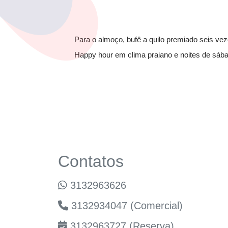
Para o almoço, bufê a quilo premiado seis veze
Happy hour em clima praiano e noites de sáb
Contatos
3132963626
3132934047 (Comercial)
3132963727 (Reserva)