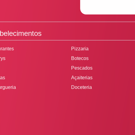
belecimentos
rantes
Pizzaria
rys
Botecos
Pescados
ias
Açaiterias
rgueria
Doceteria